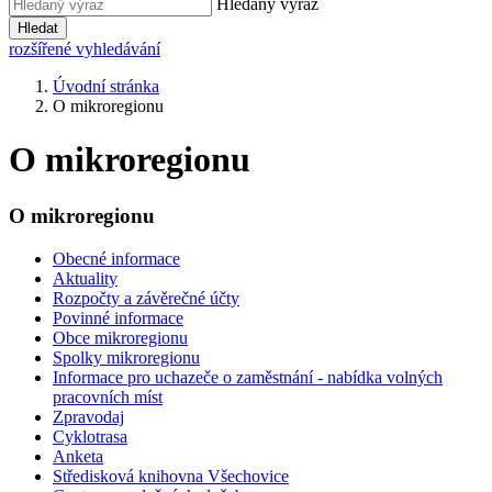
Hledaný výraz
Hledat
rozšířené vyhledávání
Úvodní stránka
O mikroregionu
O mikroregionu
O mikroregionu
Obecné informace
Aktuality
Rozpočty a závěrečné účty
Povinné informace
Obce mikroregionu
Spolky mikroregionu
Informace pro uchazeče o zaměstnání - nabídka volných
pracovních míst
Zpravodaj
Cyklotrasa
Anketa
Středisková knihovna Všechovice