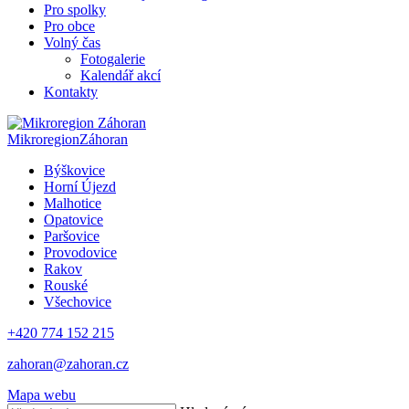
Pro spolky
Pro obce
Volný čas
Fotogalerie
Kalendář akcí
Kontakty
Mikroregion
Záhoran
Býškovice
Horní Újezd
Malhotice
Opatovice
Paršovice
Provodovice
Rakov
Rouské
Všechovice
+420 774 152 215
zahoran@zahoran.cz
Mapa webu