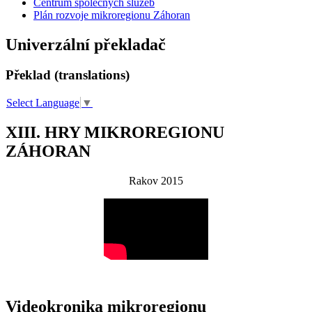
Centrum společných služeb
Plán rozvoje mikroregionu Záhoran
Univerzální překladač
Překlad (translations)
Select Language
▼
XIII. HRY MIKROREGIONU
ZÁHORAN
Rakov 2015
Videokronika mikroregionu