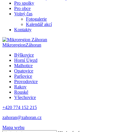
Pro spolky
Pro obce
Volný čas
Fotogalerie
Kalendář akcí
Kontakty
Mikroregion
Záhoran
Býškovice
Horní Újezd
Malhotice
Opatovice
Paršovice
Provodovice
Rakov
Rouské
Všechovice
+420 774 152 215
zahoran@zahoran.cz
Mapa webu