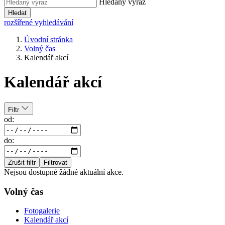
Hledaný výraz
Hledat
rozšířené vyhledávání
Úvodní stránka
Volný čas
Kalendář akcí
Kalendář akcí
Filtr
od:
do:
Zrušit filtr
Filtrovat
Nejsou dostupné žádné aktuální akce.
Volný čas
Fotogalerie
Kalendář akcí