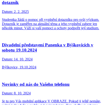
dotazník
Datum:
2. 2. 2025
Studentka žádá o pomoc při vyplnění dotazníku pro svůj výzkum.
Dotazník je zaměřen na aktuální téma a jeho vyplnění zabere jen
několik minut. Váží si vaší pomoci a ochoty podpořit její studium.
Divadelní představení Panenka v Býškovicích v
sobotu 19.10.2024
Datum:
14. 10. 2024
Býškovice, 19.10.2024
Novinky od nás do Vašeho telefonu
Datum:
8. 10. 2024
Je tu pro Vás mobilní aplikace V OBRAZE. Pokud ji ještě nemáte,