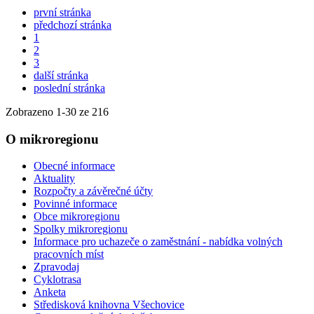
první stránka
předchozí stránka
1
2
3
další stránka
poslední stránka
Zobrazeno
1
-
30
ze 216
O mikroregionu
Obecné informace
Aktuality
Rozpočty a závěrečné účty
Povinné informace
Obce mikroregionu
Spolky mikroregionu
Informace pro uchazeče o zaměstnání - nabídka volných
pracovních míst
Zpravodaj
Cyklotrasa
Anketa
Středisková knihovna Všechovice