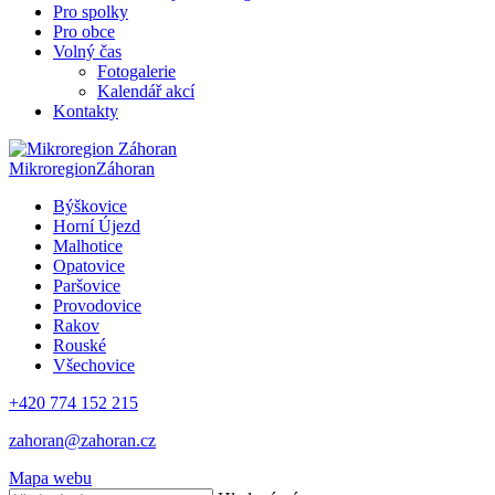
Pro spolky
Pro obce
Volný čas
Fotogalerie
Kalendář akcí
Kontakty
Mikroregion
Záhoran
Býškovice
Horní Újezd
Malhotice
Opatovice
Paršovice
Provodovice
Rakov
Rouské
Všechovice
+420 774 152 215
zahoran@zahoran.cz
Mapa webu