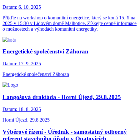
Datum:
6. 10. 2025
Přijďte na workshop o komunitní energetice, který se koná 15. října
2025 v 15:30 v Lidovém domě Malhotice. Získejte cenné informace
o možnostech a výhodách komunitní energetiky.
Energetické společenství Záhoran
Datum:
17. 9. 2025
Energetické společenství Záhoran
Langošová drakiáda - Horní Újezd, 29.8.2025
Datum:
18. 8. 2025
Horní Újezd, 29.8.2025
Výběrové řízení - Úředník - samostatný odborný
referent stavebního úřadu v Opatovicích