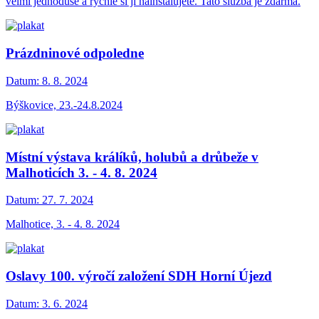
velmi jednoduše a rychle si ji nainstalujete. Tato služba je zdarma.
Prázdninové odpoledne
Datum:
8. 8. 2024
Býškovice, 23.-24.8.2024
Místní výstava králíků, holubů a drůbeže v
Malhoticích 3. - 4. 8. 2024
Datum:
27. 7. 2024
Malhotice, 3. - 4. 8. 2024
Oslavy 100. výročí založení SDH Horní Újezd
Datum:
3. 6. 2024