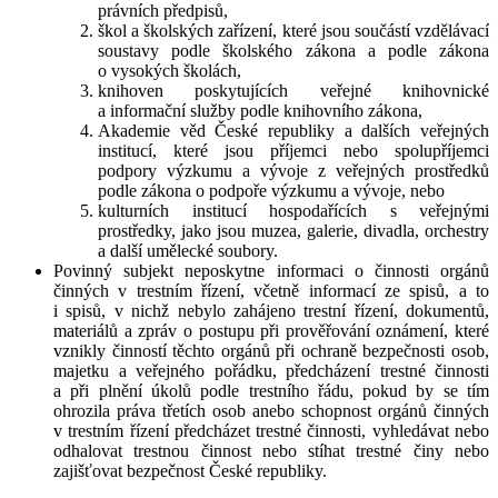
právních předpisů,
škol a školských zařízení, které jsou součástí vzdělávací
soustavy podle školského zákona a podle zákona
o vysokých školách,
knihoven poskytujících veřejné knihovnické
a informační služby podle knihovního zákona,
Akademie věd České republiky a dalších veřejných
institucí, které jsou příjemci nebo spolupříjemci
podpory výzkumu a vývoje z veřejných prostředků
podle zákona o podpoře výzkumu a vývoje, nebo
kulturních institucí hospodařících s veřejnými
prostředky, jako jsou muzea, galerie, divadla, orchestry
a další umělecké soubory.
Povinný subjekt neposkytne informaci o činnosti orgánů
činných v trestním řízení, včetně informací ze spisů, a to
i spisů, v nichž nebylo zahájeno trestní řízení, dokumentů,
materiálů a zpráv o postupu při prověřování oznámení, které
vznikly činností těchto orgánů při ochraně bezpečnosti osob,
majetku a veřejného pořádku, předcházení trestné činnosti
a při plnění úkolů podle trestního řádu, pokud by se tím
ohrozila práva třetích osob anebo schopnost orgánů činných
v trestním řízení předcházet trestné činnosti, vyhledávat nebo
odhalovat trestnou činnost nebo stíhat trestné činy nebo
zajišťovat bezpečnost České republiky.