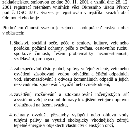
zakladatelskou smlouvou ze dne 30. 11. 2001 a vznikl dne 28. 12.
2001 registrací referátem vnitřních věcí Okresního úřadu Přerov
pod č. DSO 3/01. Svazek je registrován v rejstříku svazků obcí
Olomouckého kraje.
Předmětem činnosti svazku je zejména spolupráce členských obcí
v oblastech:
školství, sociální péče, péče o seniory, kultury, veřejného
pořádku, požární ochrany, péče o zvířata, cestovního ruchu,
spolkové činnosti, řešení problematiky nezaměstnanosti,
vzdělávání, propagace,
zabezpečování čistoty obcí, správy veřejné zeleně, veřejného
osvětlení, zásobování, vodou, odvádění a čištění odpadních
vod, shromažďování a odvozu komunálních odpadů a jejich
nezávadného zpracování, využití nebo zneškodnění,
zavádění, rozšiřování a zdokonalování inženýrských sítí
a systémů veřejné osobní dopravy k zajištění veřejné dopravní
obslužnosti na území svazku,
ochrany ovzduší, přestavby vytápění nebo ohřevu vody
tuhými palivy na využití ekologicky vhodnějších zdrojů
tepelné energie v objektech vlastnictví členských obcí,