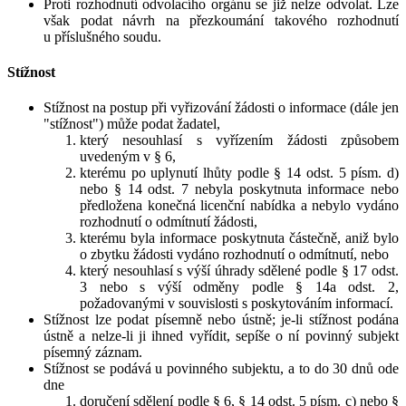
Proti rozhodnutí odvolacího orgánu se již nelze odvolat. Lze
však podat návrh na přezkoumání takového rozhodnutí
u příslušného soudu.
Stížnost
Stížnost na postup při vyřizování žádosti o informace (dále jen
"stížnost") může podat žadatel,
který nesouhlasí s vyřízením žádosti způsobem
uvedeným v § 6,
kterému po uplynutí lhůty podle § 14 odst. 5 písm. d)
nebo § 14 odst. 7 nebyla poskytnuta informace nebo
předložena konečná licenční nabídka a nebylo vydáno
rozhodnutí o odmítnutí žádosti,
kterému byla informace poskytnuta částečně, aniž bylo
o zbytku žádosti vydáno rozhodnutí o odmítnutí, nebo
který nesouhlasí s výší úhrady sdělené podle § 17 odst.
3 nebo s výší odměny podle § 14a odst. 2,
požadovanými v souvislosti s poskytováním informací.
Stížnost lze podat písemně nebo ústně; je-li stížnost podána
ústně a nelze-li ji ihned vyřídit, sepíše o ní povinný subjekt
písemný záznam.
Stížnost se podává u povinného subjektu, a to do 30 dnů ode
dne
doručení sdělení podle § 6, § 14 odst. 5 písm. c) nebo §