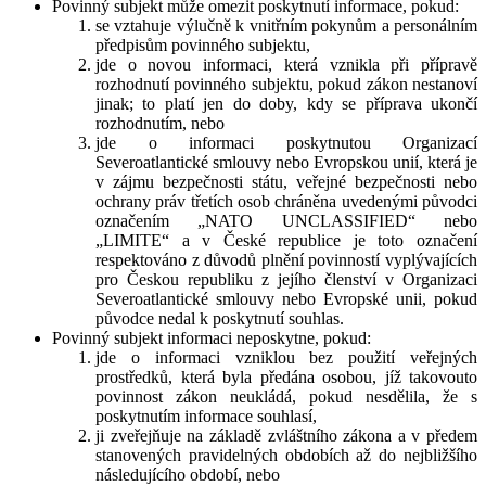
Povinný subjekt může omezit poskytnutí informace, pokud:
se vztahuje výlučně k vnitřním pokynům a personálním
předpisům povinného subjektu,
jde o novou informaci, která vznikla při přípravě
rozhodnutí povinného subjektu, pokud zákon nestanoví
jinak; to platí jen do doby, kdy se příprava ukončí
rozhodnutím, nebo
jde o informaci poskytnutou Organizací
Severoatlantické smlouvy nebo Evropskou unií, která je
v zájmu bezpečnosti státu, veřejné bezpečnosti nebo
ochrany práv třetích osob chráněna uvedenými původci
označením „NATO UNCLASSIFIED“ nebo
„LIMITE“ a v České republice je toto označení
respektováno z důvodů plnění povinností vyplývajících
pro Českou republiku z jejího členství v Organizaci
Severoatlantické smlouvy nebo Evropské unii, pokud
původce nedal k poskytnutí souhlas.
Povinný subjekt informaci neposkytne, pokud:
jde o informaci vzniklou bez použití veřejných
prostředků, která byla předána osobou, jíž takovouto
povinnost zákon neukládá, pokud nesdělila, že s
poskytnutím informace souhlasí,
ji zveřejňuje na základě zvláštního zákona a v předem
stanovených pravidelných obdobích až do nejbližšího
následujícího období, nebo