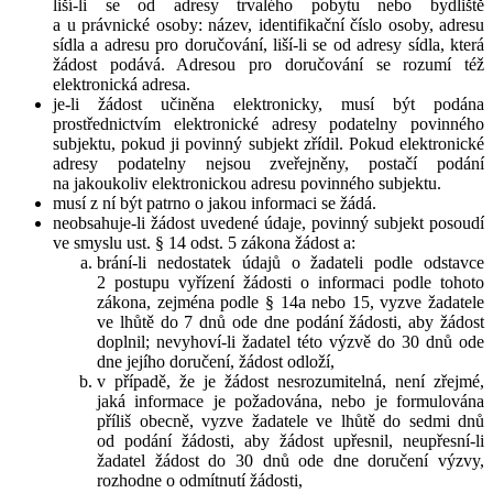
liší-li se od adresy trvalého pobytu nebo bydliště
a u právnické osoby: název, identifikační číslo osoby, adresu
sídla a adresu pro doručování, liší-li se od adresy sídla, která
žádost podává. Adresou pro doručování se rozumí též
elektronická adresa.
je-li žádost učiněna elektronicky, musí být podána
prostřednictvím elektronické adresy podatelny povinného
subjektu, pokud ji povinný subjekt zřídil. Pokud elektronické
adresy podatelny nejsou zveřejněny, postačí podání
na jakoukoliv elektronickou adresu povinného subjektu.
musí z ní být patrno o jakou informaci se žádá.
neobsahuje-li žádost uvedené údaje, povinný subjekt posoudí
ve smyslu ust. § 14 odst. 5 zákona žádost a:
brání-li nedostatek údajů o žadateli podle odstavce
2 postupu vyřízení žádosti o informaci podle tohoto
zákona, zejména podle § 14a nebo 15, vyzve žadatele
ve lhůtě do 7 dnů ode dne podání žádosti, aby žádost
doplnil; nevyhoví-li žadatel této výzvě do 30 dnů ode
dne jejího doručení, žádost odloží,
v případě, že je žádost nesrozumitelná, není zřejmé,
jaká informace je požadována, nebo je formulována
příliš obecně, vyzve žadatele ve lhůtě do sedmi dnů
od podání žádosti, aby žádost upřesnil, neupřesní-li
žadatel žádost do 30 dnů ode dne doručení výzvy,
rozhodne o odmítnutí žádosti,