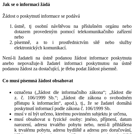
Jak se o informaci žádá
Žádost o poskytnutí informace se podává
ústně, tj osobní návštěvou na příslušném orgánu nebo
dotazem provedeným pomocí telekomunikačního zařízení
nebo
písemně, a to i prostřednictvím sítě nebo služby
elektronických komunikací.
Není-li žadateli na ústně podanou žádost informace poskytnuta
anebo nepovažuje-li žadatel informaci poskytnutou na ústně
podanou žádost za dostačující, je třeba podat žádost písemně.
Co musí písemná žádost obsahovat
označena („žádost dle informačního zákona“; „žádost dle
z. č. 106/1999 Sb.“; „žádost dle zákona o svobodném
přístupu k informacím“, apod.), tj., že se žadatel domáhá
poskytnutí informací podle zákona č. 106/1999 Sb.
musí v ní být určeno, kterému povinném subjektu je určena,
musí obsahovat u fyzické osoby: jméno, příjmení, datum
narození, adresu trvalého pobytu nebo, není-li přihlášena
k trvalému pobytu, adresu bydliště a adresu pro doručování,