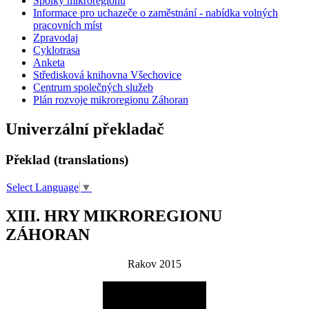
Spolky mikroregionu
Informace pro uchazeče o zaměstnání - nabídka volných
pracovních míst
Zpravodaj
Cyklotrasa
Anketa
Středisková knihovna Všechovice
Centrum společných služeb
Plán rozvoje mikroregionu Záhoran
Univerzální překladač
Překlad (translations)
Select Language
▼
XIII. HRY MIKROREGIONU
ZÁHORAN
Rakov 2015