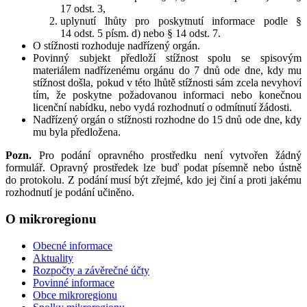
17 odst. 3,
uplynutí lhůty pro poskytnutí informace podle §
14 odst. 5 písm. d) nebo § 14 odst. 7.
O stížnosti rozhoduje nadřízený orgán.
Povinný subjekt předloží stížnost spolu se spisovým
materiálem nadřízenému orgánu do 7 dnů ode dne, kdy mu
stížnost došla, pokud v této lhůtě stížnosti sám zcela nevyhoví
tím, že poskytne požadovanou informaci nebo konečnou
licenční nabídku, nebo vydá rozhodnutí o odmítnutí žádosti.
Nadřízený orgán o stížnosti rozhodne do 15 dnů ode dne, kdy
mu byla předložena.
Pozn.
Pro podání opravného prostředku není vytvořen žádný
formulář. Opravný prostředek lze buď podat písemně nebo ústně
do protokolu. Z podání musí být zřejmé, kdo jej činí a proti jakému
rozhodnutí je podání učiněno.
O mikroregionu
Obecné informace
Aktuality
Rozpočty a závěrečné účty
Povinné informace
Obce mikroregionu