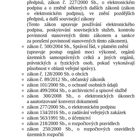
předpisů, zákon č. 227/2000 Sb., o elektronickém
podpisu a o změně některých dalších zákonů (zákon
o elektronickém podpisu), ve znění pozdějších
předpisů, a další související zákony
(Tento zákon upravuje používání elektronického
podpisu, poskytování souvisejících služeb, kontrolu
povinností stanovených tímto zákonem a sankce
za porušení povinností stanovených tímto zákonem).
zákon č. 500/2004 Sb., Správní řád, v platném znění
(upravuje postup orgánů moci výkonné, orgánů
územních samosprávných celků a jiných orgánů,
právnických a fyzických osob, pokud vykonávají
působnost v oblasti veřejné správy).
zákon č. 128/2000 Sb. o obcích
zákon č. 89/2012 Sb., občanský zákoník
zákon 101/2000 Sb., o ochraně osobních údajů
zákon 499/2004 Sb., o archivnictví a spisové službě
zákon 300/2008 Sb., o elektronických úkonech
a aautorizované konverzi dokumentů
zákon 277/2000 Sb., o elektronickém podpisu
zákon 134/2016 Sb., o zadávání veřejných zakázek
zákon 563/1991 Sb., o účetnictví
zákon 218/2000 Sb., o rozpočtových pravidlech
zákon 250/2000 Sb., o rozpočtových oravidlech
územních rozpočtů