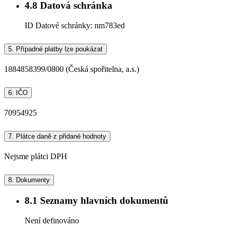
4.8
Datová schránka
ID Datové schránky:
nm783ed
5.
Případné platby lze poukázat
1884858399/0800 (Česká spořitelna, a.s.)
6.
IČO
70954925
7.
Plátce daně z přidané hodnoty
Nejsme plátci DPH
8.
Dokumenty
8.1
Seznamy hlavních dokumentů
Není definováno