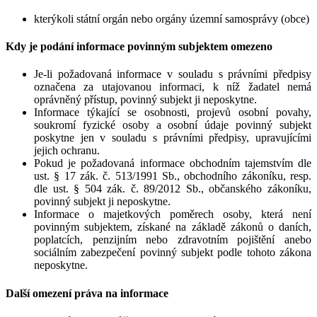
kterýkoli státní orgán nebo orgány územní samosprávy (obce)
Kdy je podání informace povinným subjektem omezeno
Je-li požadovaná informace v souladu s právními předpisy
označena za utajovanou informaci, k níž žadatel nemá
oprávněný přístup, povinný subjekt ji neposkytne.
Informace týkající se osobnosti, projevů osobní povahy,
soukromí fyzické osoby a osobní údaje povinný subjekt
poskytne jen v souladu s právními předpisy, upravujícími
jejich ochranu.
Pokud je požadovaná informace obchodním tajemstvím dle
ust. § 17 zák. č. 513/1991 Sb., obchodního zákoníku, resp.
dle ust. § 504 zák. č. 89/2012 Sb., občanského zákoníku,
povinný subjekt ji neposkytne.
Informace o majetkových poměrech osoby, která není
povinným subjektem, získané na základě zákonů o daních,
poplatcích, penzijním nebo zdravotním pojištění anebo
sociálním zabezpečení povinný subjekt podle tohoto zákona
neposkytne.
Další omezení práva na informace