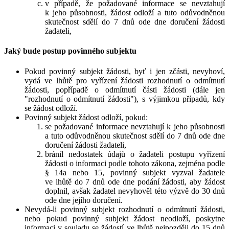
v případě, že požadované informace se nevztahují
k jeho působnosti, žádost odloží a tuto odůvodněnou
skutečnost sdělí do 7 dnů ode dne doručení žádosti
žadateli,
Jaký bude postup povinného subjektu
Pokud povinný subjekt žádosti, byť i jen zčásti, nevyhoví,
vydá ve lhůtě pro vyřízení žádosti rozhodnutí o odmítnutí
žádosti, popřípadě o odmítnutí části žádosti (dále jen
"rozhodnutí o odmítnutí žádosti"), s výjimkou případů, kdy
se žádost odloží.
Povinný subjekt žádost odloží, pokud:
se požadované informace nevztahují k jeho působnosti
a tuto odůvodněnou skutečnost sdělí do 7 dnů ode dne
doručení žádosti žadateli,
bránil nedostatek údajů o žadateli postupu vyřízení
žádosti o informaci podle tohoto zákona, zejména podle
§ 14a nebo 15, povinný subjekt vyzval žadatele
ve lhůtě do 7 dnů ode dne podání žádosti, aby žádost
doplnil, avšak žadatel nevyhověl této výzvě do 30 dnů
ode dne jejího doručení.
Nevydá-li povinný subjekt rozhodnutí o odmítnutí žádosti,
nebo pokud povinný subjekt žádost neodloží, poskytne
informaci v souladu se žádostí ve lhůtě nejpozději do 15 dnů