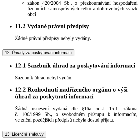
zákon 420/2004 Sb., o přezkoumávání hospodaření
územních samosprávných celků a dobrovolných svazk
obcí
11.2
Vydané právní předpisy
Žádné právní předpisy nebyly vydány.
12.
Úhrady za poskytování informací
12.1
Sazebník úhrad za poskytování informací
Sazebník úhrad nebyl vydán.
12.2
Rozhodnutí nadřízeného orgánu o výši
úhrad za poskytnutí informací
Žádná usnesení vydaná dle §16a odst. 15.1. zákona
č. 106/1999 Sb., o svobodném přístupu k informacím,
ve znění pozdějších předpisů nebyla dosud přijata.
13.
Licenční smlouvy