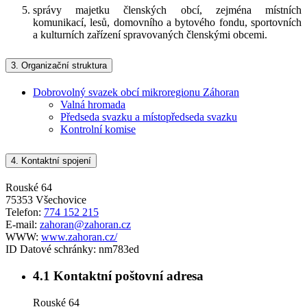
správy majetku členských obcí, zejména místních
komunikací, lesů, domovního a bytového fondu, sportovních
a kulturních zařízení spravovaných členskými obcemi.
3.
Organizační struktura
Dobrovolný svazek obcí mikroregionu Záhoran
Valná hromada
Předseda svazku a místopředseda svazku
Kontrolní komise
4.
Kontaktní spojení
Rouské 64
75353 Všechovice
Telefon:
774 152 215
E-mail:
zahoran@zahoran.cz
WWW:
www.zahoran.cz/
ID Datové schránky:
nm783ed
4.1
Kontaktní poštovní adresa
Rouské 64