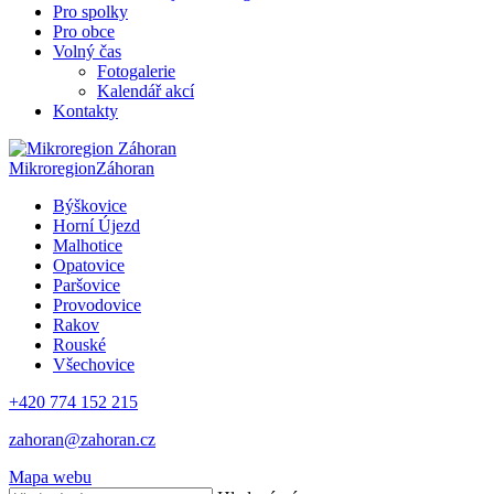
Pro spolky
Pro obce
Volný čas
Fotogalerie
Kalendář akcí
Kontakty
Mikroregion
Záhoran
Býškovice
Horní Újezd
Malhotice
Opatovice
Paršovice
Provodovice
Rakov
Rouské
Všechovice
+420 774 152 215
zahoran@zahoran.cz
Mapa webu