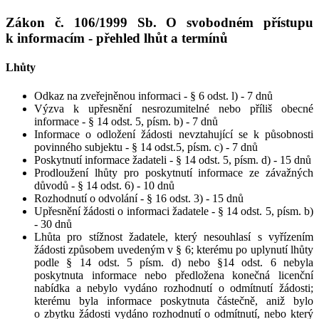
Zákon č. 106/1999 Sb. O svobodném přístupu
k informacím - přehled lhůt a termínů
Lhůty
Odkaz na zveřejněnou informaci - § 6 odst. l) - 7 dnů
Výzva k upřesnění nesrozumitelné nebo příliš obecné
informace - § 14 odst. 5, písm. b) - 7 dnů
Informace o odložení žádosti nevztahující se k působnosti
povinného subjektu - § 14 odst.5, písm. c) - 7 dnů
Poskytnutí informace žadateli - § 14 odst. 5, písm. d) - 15 dnů
Prodloužení lhůty pro poskytnutí informace ze závažných
důvodů - § 14 odst. 6) - 10 dnů
Rozhodnutí o odvolání - § 16 odst. 3) - 15 dnů
Upřesnění žádosti o informaci žadatele - § 14 odst. 5, písm. b)
- 30 dnů
Lhůta pro stížnost žadatele, který nesouhlasí s vyřízením
žádosti způsobem uvedeným v § 6; kterému po uplynutí lhůty
podle § 14 odst. 5 písm. d) nebo §14 odst. 6 nebyla
poskytnuta informace nebo předložena konečná licenční
nabídka a nebylo vydáno rozhodnutí o odmítnutí žádosti;
kterému byla informace poskytnuta částečně, aniž bylo
o zbytku žádosti vydáno rozhodnutí o odmítnutí, nebo který