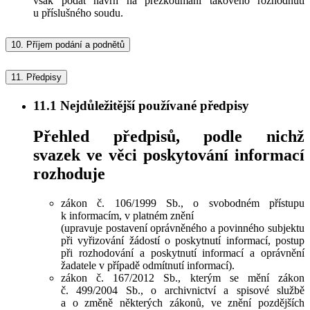
však podat návrh na přezkoumání takového rozhodnutí
u příslušného soudu.
10.
Příjem podání a podnětů
11.
Předpisy
11.1
Nejdůležitější používané předpisy
Přehled předpisů, podle nichž
svazek ve věci poskytování informací
rozhoduje
zákon č. 106/1999 Sb., o svobodném přístupu
k informacím, v platném znění
(upravuje postavení oprávněného a povinného subjektu
při vyřizování žádostí o poskytnutí informací, postup
při rozhodování a poskytnutí informací a oprávnění
žadatele v případě odmítnutí informací).
zákon č. 167/2012 Sb., kterým se mění zákon
č. 499/2004 Sb., o archivnictví a spisové službě
a o změně některých zákonů, ve znění pozdějších