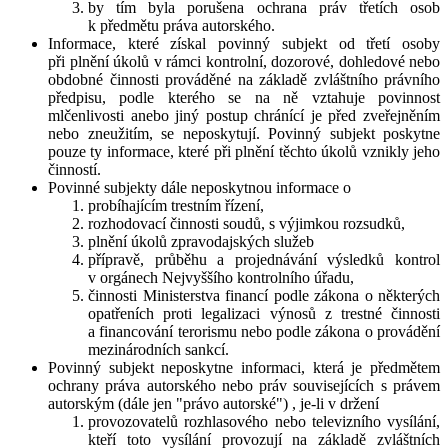
by tím byla porušena ochrana práv třetích osob
k předmětu práva autorského.
Informace, které získal povinný subjekt od třetí osoby
při plnění úkolů v rámci kontrolní, dozorové, dohledové nebo
obdobné činnosti prováděné na základě zvláštního právního
předpisu, podle kterého se na ně vztahuje povinnost
mlčenlivosti anebo jiný postup chránící je před zveřejněním
nebo zneužitím, se neposkytují. Povinný subjekt poskytne
pouze ty informace, které při plnění těchto úkolů vznikly jeho
činností.
Povinné subjekty dále neposkytnou informace o
probíhajícím trestním řízení,
rozhodovací činnosti soudů, s výjimkou rozsudků,
plnění úkolů zpravodajských služeb
přípravě, průběhu a projednávání výsledků kontrol
v orgánech Nejvyššího kontrolního úřadu,
činnosti Ministerstva financí podle zákona o některých
opatřeních proti legalizaci výnosů z trestné činnosti
a financování terorismu nebo podle zákona o provádění
mezinárodních sankcí.
Povinný subjekt neposkytne informaci, která je předmětem
ochrany práva autorského nebo práv souvisejících s právem
autorským (dále jen "právo autorské") , je-li v držení
provozovatelů rozhlasového nebo televizního vysílání,
kteří toto vysílání provozují na základě zvláštních