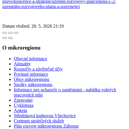
pravo/koncepce-a-strategie/uzemni-rozvojovy-plan/zmena-c-2-
uzemniho-rozvojoveho-planu-a-souvisejici
Datum vložení:
20. 5. 2026 21:19
O mikroregionu
Obecné informace
Aktuality
Rozpočty a závěrečné účty
Povinné informace
Obce mikroregionu
Spolky mikroregionu
Informace pro uchazeče o zaměstnání - nabídka volných
pracovních míst
Zpravodaj
Cyklotrasa
Anketa
Středisková knihovna Všechovice
Centrum společných služeb
Plán rozvoje mikroregionu Záhoran