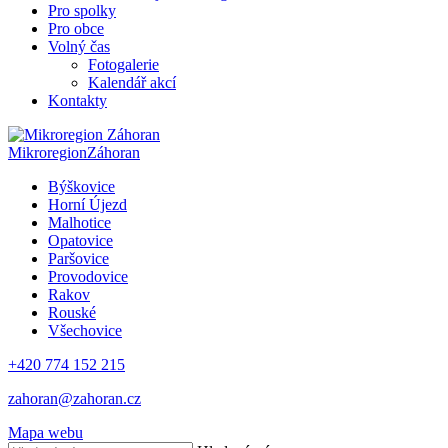
Pro spolky
Pro obce
Volný čas
Fotogalerie
Kalendář akcí
Kontakty
Mikroregion
Záhoran
Býškovice
Horní Újezd
Malhotice
Opatovice
Paršovice
Provodovice
Rakov
Rouské
Všechovice
+420 774 152 215
zahoran@zahoran.cz
Mapa webu