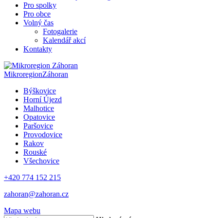
Pro spolky
Pro obce
Volný čas
Fotogalerie
Kalendář akcí
Kontakty
Mikroregion
Záhoran
Býškovice
Horní Újezd
Malhotice
Opatovice
Paršovice
Provodovice
Rakov
Rouské
Všechovice
+420 774 152 215
zahoran@zahoran.cz
Mapa webu