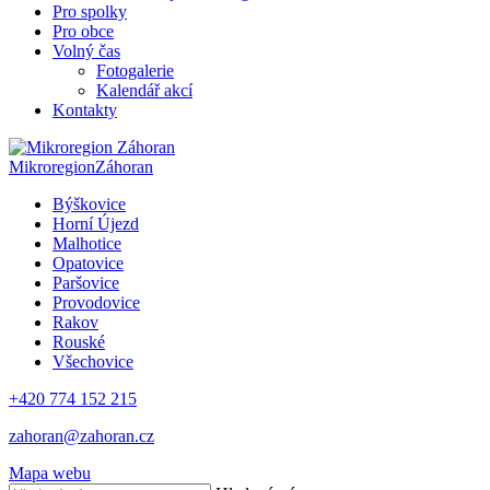
Pro spolky
Pro obce
Volný čas
Fotogalerie
Kalendář akcí
Kontakty
Mikroregion
Záhoran
Býškovice
Horní Újezd
Malhotice
Opatovice
Paršovice
Provodovice
Rakov
Rouské
Všechovice
+420 774 152 215
zahoran@zahoran.cz
Mapa webu