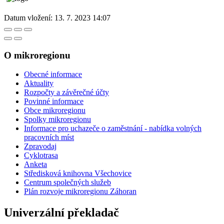
Datum vložení:
13. 7. 2023 14:07
O mikroregionu
Obecné informace
Aktuality
Rozpočty a závěrečné účty
Povinné informace
Obce mikroregionu
Spolky mikroregionu
Informace pro uchazeče o zaměstnání - nabídka volných
pracovních míst
Zpravodaj
Cyklotrasa
Anketa
Středisková knihovna Všechovice
Centrum společných služeb
Plán rozvoje mikroregionu Záhoran
Univerzální překladač