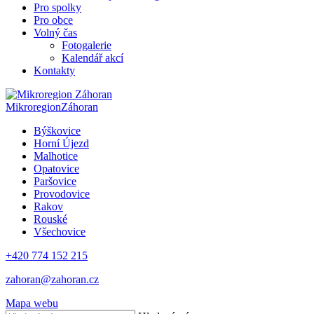
Pro spolky
Pro obce
Volný čas
Fotogalerie
Kalendář akcí
Kontakty
Mikroregion
Záhoran
Býškovice
Horní Újezd
Malhotice
Opatovice
Paršovice
Provodovice
Rakov
Rouské
Všechovice
+420 774 152 215
zahoran@zahoran.cz
Mapa webu