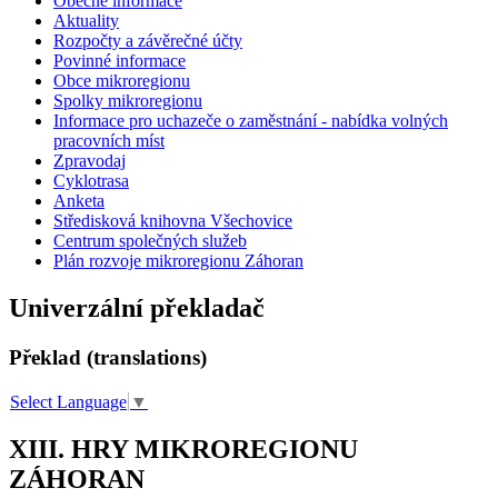
Obecné informace
Aktuality
Rozpočty a závěrečné účty
Povinné informace
Obce mikroregionu
Spolky mikroregionu
Informace pro uchazeče o zaměstnání - nabídka volných
pracovních míst
Zpravodaj
Cyklotrasa
Anketa
Středisková knihovna Všechovice
Centrum společných služeb
Plán rozvoje mikroregionu Záhoran
Univerzální překladač
Překlad (translations)
Select Language
▼
XIII. HRY MIKROREGIONU
ZÁHORAN