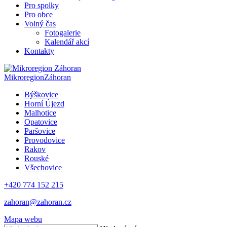
Pro spolky
Pro obce
Volný čas
Fotogalerie
Kalendář akcí
Kontakty
Mikroregion
Záhoran
Býškovice
Horní Újezd
Malhotice
Opatovice
Paršovice
Provodovice
Rakov
Rouské
Všechovice
+420 774 152 215
zahoran@zahoran.cz
Mapa webu