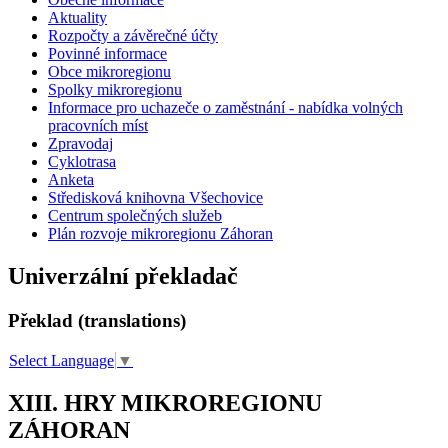
Aktuality
Rozpočty a závěrečné účty
Povinné informace
Obce mikroregionu
Spolky mikroregionu
Informace pro uchazeče o zaměstnání - nabídka volných
pracovních míst
Zpravodaj
Cyklotrasa
Anketa
Středisková knihovna Všechovice
Centrum společných služeb
Plán rozvoje mikroregionu Záhoran
Univerzální překladač
Překlad (translations)
Select Language
▼
XIII. HRY MIKROREGIONU
ZÁHORAN