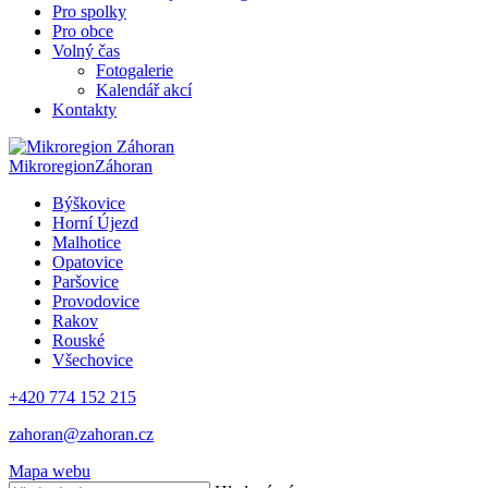
Pro spolky
Pro obce
Volný čas
Fotogalerie
Kalendář akcí
Kontakty
Mikroregion
Záhoran
Býškovice
Horní Újezd
Malhotice
Opatovice
Paršovice
Provodovice
Rakov
Rouské
Všechovice
+420 774 152 215
zahoran@zahoran.cz
Mapa webu